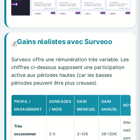
Gains réalistes avec Surveoo
💰
Surveoo offre une rémunération très variable. Les
chiffres ci-dessous supposent une participation
active aux périodes hautes (car les basses
périodes peuvent être plus creuses).
PROFIL /
SONDAGES
GAIN
GAIN
NOTES
ENGAGEMENT
/ MOIS
MENSUEL
ANNUEL
Attente d
Très
meilleurs
occasionnel
2–5
3–10€
36–120€
sondages