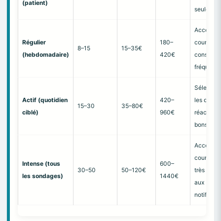
(patient)
seulemen
Accepte 
Régulier
180–
court/lon
8–15
15–35€
(hebdomadaire)
420€
consultat
fréquente
Sélectif s
Actif (quotidien
420–
les durée
15–30
35–80€
ciblé)
960€
réactif su
bons
Accepte
court + lo
Intense (tous
600–
30–50
50–120€
très vigil
les sondages)
1440€
aux
notificati