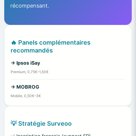
récompensant.
🔥 Panels complémentaires
recommandés
→ Ipsos iSay
Premium, 0,75€–1,50€
→ MOBROG
Mobile, 0,50€–3€
💡 Stratégie Surveoo
✅ Inscription français (support FR)