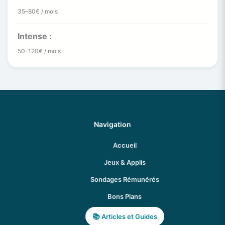
35–80€ / mois
Intense :
50–120€ / mois
Navigation
Accueil
Jeux & Applis
Sondages Rémunérés
Bons Plans
Articles et Guides