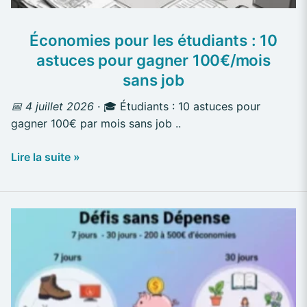
100€/mois
sans
Économies pour les étudiants : 10
job
astuces pour gagner 100€/mois
sans job
📅 4 juillet 2026 ·
🎓 Étudiants : 10 astuces pour
gagner 100€ par mois sans job ..
Lire la suite »
Les
Défis
Sans
Dépense
:
7