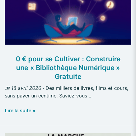
Cultiver
:
Construire
une
« Bibliothèque
Numérique »
Gratuite
0 € pour se Cultiver : Construire
une « Bibliothèque Numérique »
Gratuite
📅 18 avril 2026 ·
Des milliers de livres, films et cours,
sans payer un centime. Saviez‑vous …
Lire la suite »