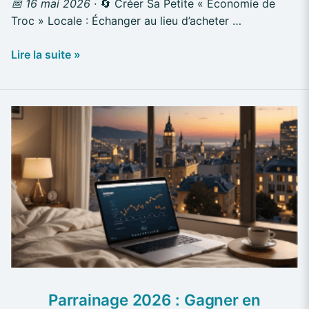
📅 16 mai 2026 ·
🔄 Créer Sa Petite « Économie de
Troc » Locale : Échanger au lieu d’acheter …
Lire la suite »
Parrainage
2026
:
Gagner
en
dormant,
c’est
possible
?
Parrainage 2026 : Gagner en