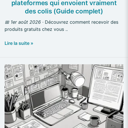
plateformes qui envoient vraiment
colis
des colis (Guide complet)
(Guide
complet)
📅 1er août 2026 ·
Découvrez comment recevoir des
produits gratuits chez vous ..
Lire la suite »
Économies
pour
les
étudiants
:
10
astuces
pour
gagner