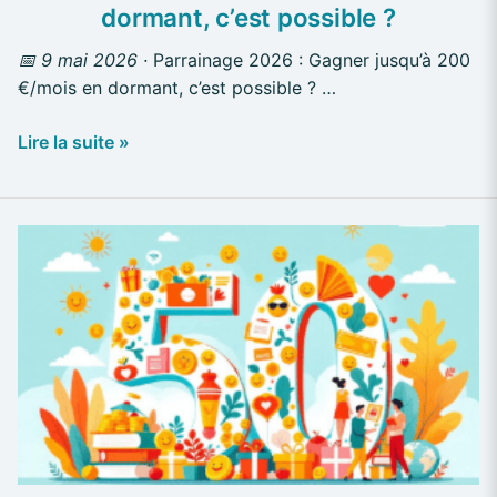
dormant, c’est possible ?
📅 9 mai 2026 ·
Parrainage 2026 : Gagner jusqu’à 200
€/mois en dormant, c’est possible ? …
Lire la suite »
Les
50
Plus
Belles
Façons
de
Profiter
du
« Tout
Gratuit »