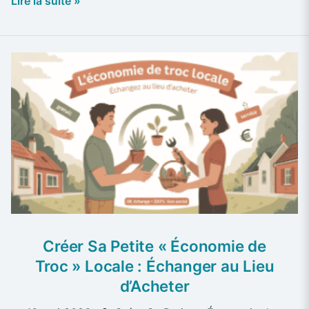
Lire la suite »
Créer
Sa
Petite
« Économie
de
Troc »
Locale
:
Échanger
au
Lieu
Créer Sa Petite « Économie de
d’Acheter
Troc » Locale : Échanger au Lieu
d’Acheter