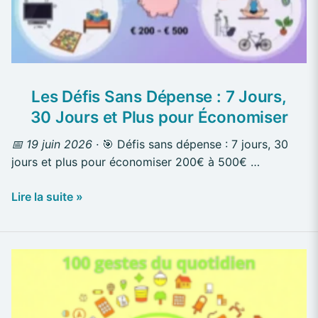
Jours,
30
Jours
et
Plus
Les Défis Sans Dépense : 7 Jours,
pour
30 Jours et Plus pour Économiser
Économiser
📅 19 juin 2026 ·
🎯 Défis sans dépense : 7 jours, 30
jours et plus pour économiser 200€ à 500€ …
Lire la suite »
Micro-
Économies
Quotidiennes
: